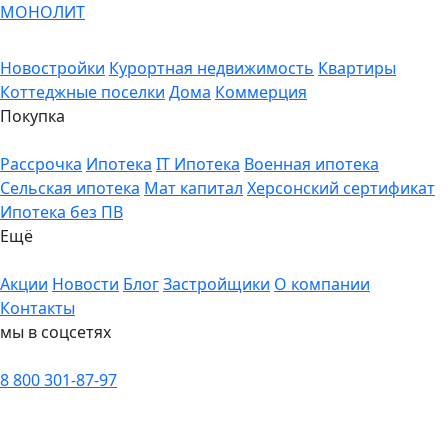
МОНОЛИТ
Новостройки
Курортная недвижимость
Квартиры
Коттеджные поселки
Дома
Коммерция
Покупка
Рассрочка
Ипотека
IT Ипотека
Военная ипотека
Сельская ипотека
Мат капитал
Херсонский сертификат
Ипотека без ПВ
Ещё
Акции
Новости
Блог
Застройщики
О компании
Контакты
мы в соцсетях
8 800 301-87-97