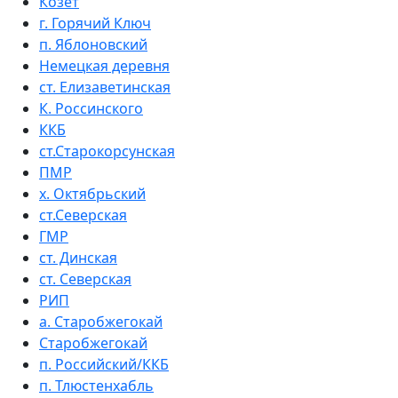
Козет
г. Горячий Ключ
п. Яблоновский
Немецкая деревня
ст. Елизаветинская
К. Россинского
ККБ
ст.Старокорсунская
ПМР
х. Октябрьский
ст.Северская
ГМР
ст. Динская
ст. Северская
РИП
а. Старобжегокай
Старобжегокай
п. Российский/ККБ
п. Тлюстенхабль