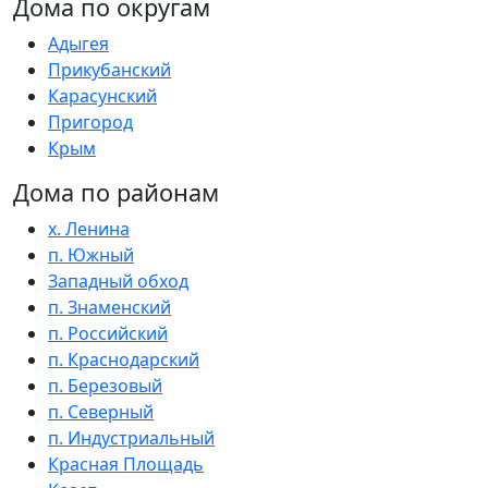
Дома по округам
Адыгея
Прикубанский
Карасунский
Пригород
Крым
Дома по районам
х. Ленина
п. Южный
Западный обход
п. Знаменский
п. Российский
п. Краснодарский
п. Березовый
п. Северный
п. Индустриальный
Красная Площадь