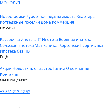
МОНОЛИТ
Новостройки
Курортная недвижимость
Квартиры
Коттеджные поселки
Дома
Коммерция
Покупка
Рассрочка
Ипотека
IT Ипотека
Военная ипотека
Сельская ипотека
Мат капитал
Херсонский сертификат
Ипотека без ПВ
Ещё
Акции
Новости
Блог
Застройщики
О компании
Контакты
мы в соцсетях
+7 861 213-22-52