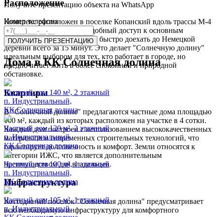
Расположение
Получите презентацию объекта на WhatsApp
Номер телефона
Комплекс расположен в поселке Копанский вдоль трассы М-4
"Дон", что обеспечивает удобный доступ к основным
магистралям и возможность быстро доехать до Немецкой
ПОЛУЧИТЬ ПРЕЗЕНТАЦИЮ
деревни всего за 15 минут. Это делает "Солнечную долину"
идеальным выбором для тех, кто работает в городе, но
Дома в КК Солнечная долина
предпочитает жить в более спокойной и природной
обстановке.
Квартиры
Частный дом 140 м², 2 этажный
п. Индустриальный,
КК Солнечная долина
В "Солнечной долине" предлагаются частные дома площадью
100 м², каждый из которых расположен на участке в 4 сотки.
Частный дом 120 м², 2 этажный
Каждый дом построен с использованием высококачественных
п. Индустриальный,
материалов и современных строительных технологий, что
КК Солнечная долина
гарантирует долговечность и комфорт. Земли относятся к
категории ИЖС, что является дополнительным
преимуществом для владельцев.
Частный дом 100 м², 1 этажный
п. Индустриальный,
КК Солнечная долина
Инфраструктура
Частный дом 105 м², 1 этажный
Коттеджный поселок "Солнечная долина" предусматривает
п. Индустриальный,
всю необходимую инфраструктуру для комфортного