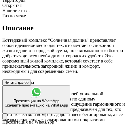
Территория:
Открытая
Наличие газа:
Газ по меже
мы в соцсетях
Описание
Коттеджный комплекс "Солнечная долина" представляет
собой идеальное место для тех, кто мечтает о спокойной
жизни вдали от городской суеты, но с возможностью быстро
добраться до всех необходимых городских удобств. Это
современный жилой комплекс, который сочетает в себе
привлекательность загородной жизни и комфорт,
необходимый для современных семей.
Особенности
Читать далее
"Солнечная долина" выделяется своей уникальной
концепцией: каждый дом строится по единому
Презентация на WhatsApp
архитектурному проекту, создавая ощущение гармоничного и
Скачайте презентацию на WhatsApp
стильного пространства. Поселок предназначен для тех, кто
ценит качество и комфорт: дороги здесь бетонированы, а все
въезды оснащены асфальтированными покрытиями.
Презентация на WhatsApp