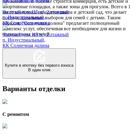
КК Солнечная долина
проживания. В поселке строится коммерция, есть детские и
спортивные площадки, а также зоны для прогулок. Всего в 1
Частный дом 115 м², 2 этажный
км от комплекса находятся школа и детский сад, что делает
п. Индустриальный,
поселок идеальным выбором для семей с детьми. Таким
КК Солнечная долина
образом, "Солнечная долина" предлагает полноценный
комплекс услуг, обеспечивая все необходимое для жизни и
отдыха своих жителей.
Частный дом 115 м², 2 этажный
п. Индустриальный,
КК Солнечная долина
Купите в ипотеку без первого взноса
В один клик
Варианты отделки
С ремонтом