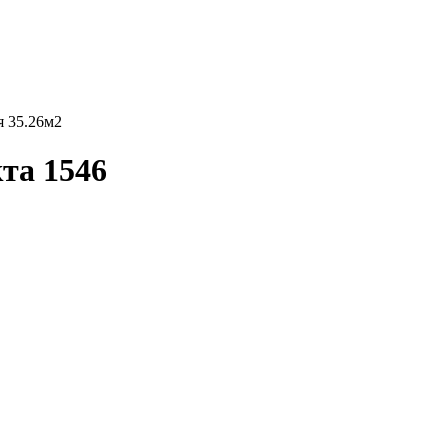
я 35.26м2
кта 1546