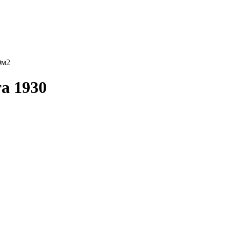
0м2
та 1930