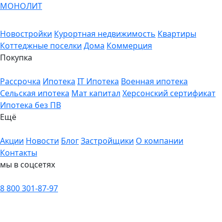
МОНОЛИТ
Новостройки
Курортная недвижимость
Квартиры
Коттеджные поселки
Дома
Коммерция
Покупка
Рассрочка
Ипотека
IT Ипотека
Военная ипотека
Сельская ипотека
Мат капитал
Херсонский сертификат
Ипотека без ПВ
Ещё
Акции
Новости
Блог
Застройщики
О компании
Контакты
мы в соцсетях
8 800 301-87-97