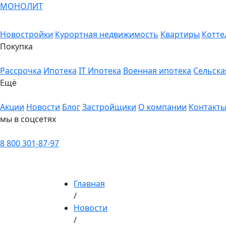
МОНОЛИТ
Новостройки
Курортная недвижимость
Квартиры
Котте
Покупка
Рассрочка
Ипотека
IT Ипотека
Военная ипотека
Сельска
Ещё
Акции
Новости
Блог
Застройщики
О компании
Контакт
мы в соцсетях
8 800 301-87-97
Главная
/
Новости
/