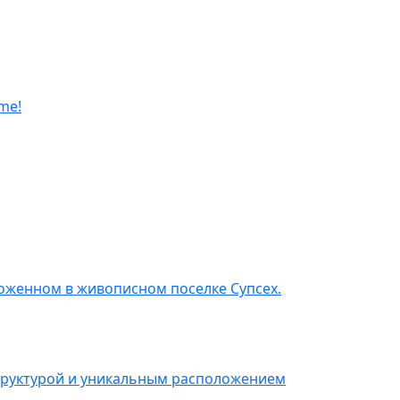
me!
ложенном в живописном поселке Супсех.
структурой и уникальным расположением