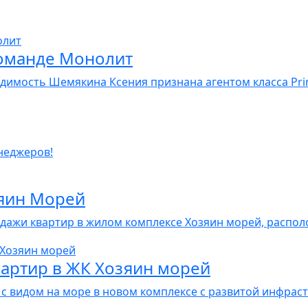
команде Монолит
имость Шемякина Ксения признана агентом класса Pri
неджеров!
яин Морей
продажи квартир в жилом комплексе Хозяин морей, распо
вартир в ЖК Хозяин морей
 с видом на море в новом комплексе с развитой инфра