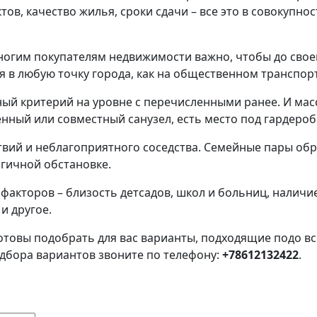
ов, качество жилья, сроки сдачи – все это в совокупно
Многим покупателям недвижимости важно, чтобы до сво
ся в любую точку города, как на общественном транспорт
ный критерий на уровне с перечисленными ранее. И масс
ленный или совместный санузел, есть место под гардероб
ствий и неблагоприятного соседства. Семейные пары об
огичной обстановке.
факторов – близость детсадов, школ и больниц, наличие
и другое.
отовы подобрать для вас варианты, подходящие подо в
дбора вариантов звоните по телефону:
+78612132422
.