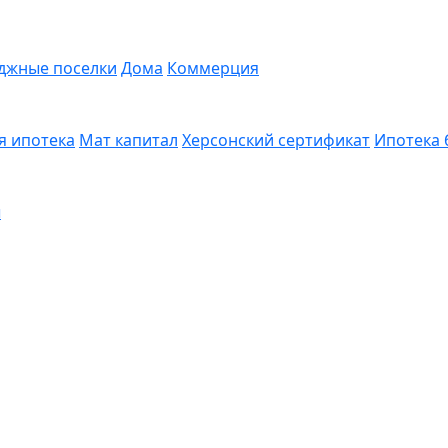
джные поселки
Дома
Коммерция
я ипотека
Мат капитал
Херсонский сертификат
Ипотека 
ы