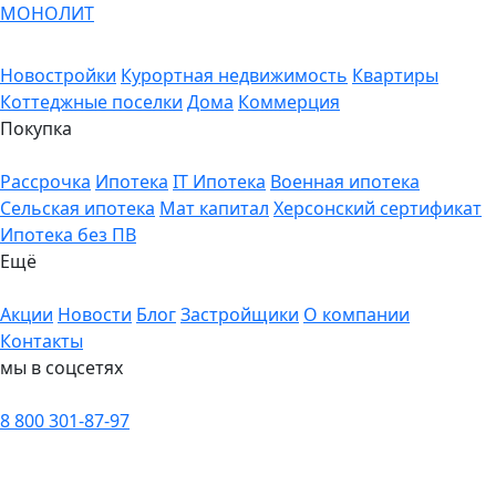
МОНОЛИТ
Новостройки
Курортная недвижимость
Квартиры
Коттеджные поселки
Дома
Коммерция
Покупка
Рассрочка
Ипотека
IT Ипотека
Военная ипотека
Сельская ипотека
Мат капитал
Херсонский сертификат
Ипотека без ПВ
Ещё
Акции
Новости
Блог
Застройщики
О компании
Контакты
мы в соцсетях
8 800 301-87-97