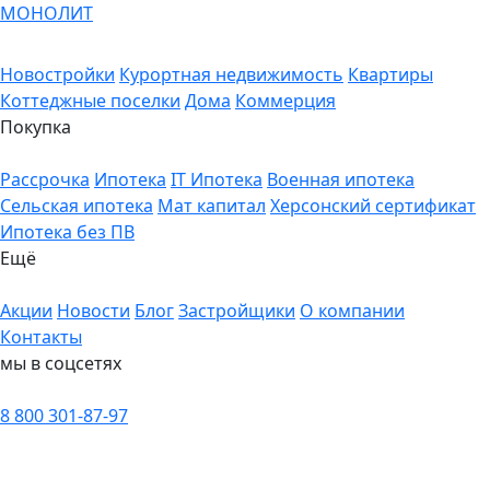
МОНОЛИТ
Новостройки
Курортная недвижимость
Квартиры
Коттеджные поселки
Дома
Коммерция
Покупка
Рассрочка
Ипотека
IT Ипотека
Военная ипотека
Сельская ипотека
Мат капитал
Херсонский сертификат
Ипотека без ПВ
Ещё
Акции
Новости
Блог
Застройщики
О компании
Контакты
мы в соцсетях
8 800 301-87-97