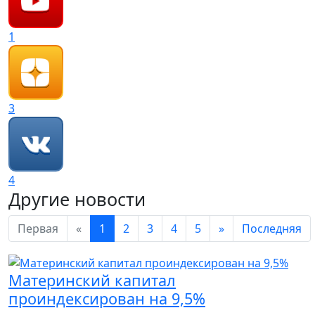
1
3
4
Другие новости
Первая
«
1
2
3
4
5
»
Последняя
Материнский капитал
проиндексирован на 9,5%