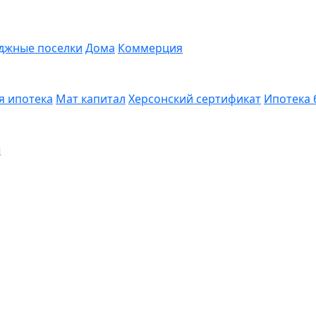
джные поселки
Дома
Коммерция
я ипотека
Мат капитал
Херсонский сертификат
Ипотека 
ы