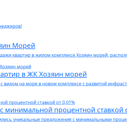
неджеров!
яин Морей
продажи квартир в жилом комплексе Хозяин морей, распо
вартир в ЖК Хозяин морей
 с видом на море в новом комплексе с развитой инфра
с минимальной процентной ставкой о
ились уникальные предложения с минимальными процен