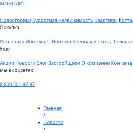
МОНОЛИТ
Новостройки
Курортная недвижимость
Квартиры
Котте
Покупка
Рассрочка
Ипотека
IT Ипотека
Военная ипотека
Сельска
Ещё
Акции
Новости
Блог
Застройщики
О компании
Контакт
мы в соцсетях
8 800 301-87-97
Главная
/
Новости
/