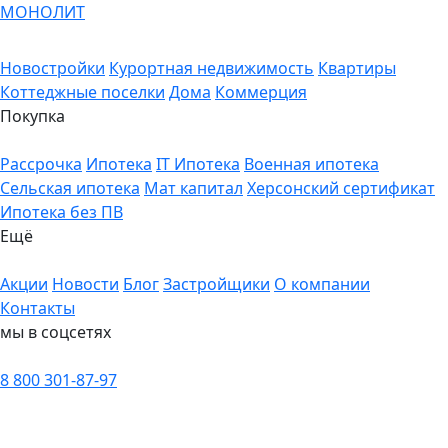
МОНОЛИТ
Новостройки
Курортная недвижимость
Квартиры
Коттеджные поселки
Дома
Коммерция
Покупка
Рассрочка
Ипотека
IT Ипотека
Военная ипотека
Сельская ипотека
Мат капитал
Херсонский сертификат
Ипотека без ПВ
Ещё
Акции
Новости
Блог
Застройщики
О компании
Контакты
мы в соцсетях
8 800 301-87-97