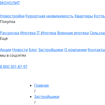
МОНОЛИТ
Новостройки
Курортная недвижимость
Квартиры
Котте
Покупка
Рассрочка
Ипотека
IT Ипотека
Военная ипотека
Сельска
Ещё
Акции
Новости
Блог
Застройщики
О компании
Контакт
мы в соцсетях
8 800 301-87-97
Главная
/
Застройщики
/