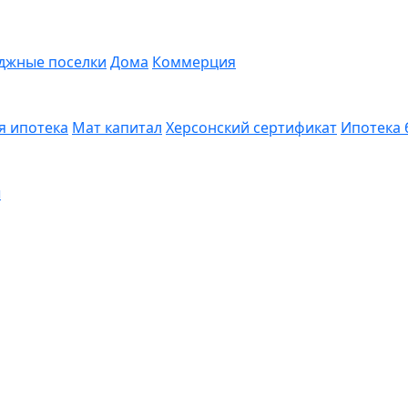
джные поселки
Дома
Коммерция
я ипотека
Мат капитал
Херсонский сертификат
Ипотека 
ы