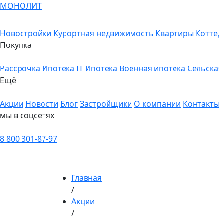
МОНОЛИТ
Новостройки
Курортная недвижимость
Квартиры
Котте
Покупка
Рассрочка
Ипотека
IT Ипотека
Военная ипотека
Сельска
Ещё
Акции
Новости
Блог
Застройщики
О компании
Контакт
мы в соцсетях
8 800 301-87-97
Главная
/
Акции
/