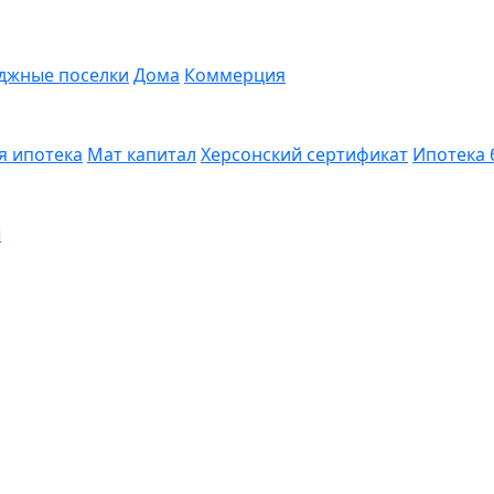
джные поселки
Дома
Коммерция
я ипотека
Мат капитал
Херсонский сертификат
Ипотека 
ы