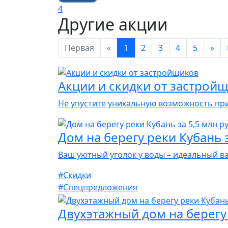
4
Другие акции
Первая
«
1
2
3
4
5
»
Акции и скидки от застрой
Не упустите уникальную возможность пр
Дом на берегу реки Кубань 
Ваш уютный уголок у воды – идеальный в
#Скидки
#Спецпредложения
Двухэтажный дом на берегу 