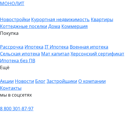
МОНОЛИТ
Новостройки
Курортная недвижимость
Квартиры
Коттеджные поселки
Дома
Коммерция
Покупка
Рассрочка
Ипотека
IT Ипотека
Военная ипотека
Сельская ипотека
Мат капитал
Херсонский сертификат
Ипотека без ПВ
Ещё
Акции
Новости
Блог
Застройщики
О компании
Контакты
мы в соцсетях
8 800 301-87-97