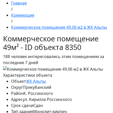
Главная
/
Коммерция
/
Коммерческое помещение 49.06 м2 в ЖК Альпы
Коммерческое помещение
49м² - ID объекта 8350
188
человек интересовались этим помещением за
последние 7 дней
Характеристики объекта
Объект
ЖК Альпы
Округ
Прикубанский
Район
К. Россинского
Адрес
ул. Кирилла Россинского
Срок сдачи
Сдан
Тип здания
Монолит-кирпич