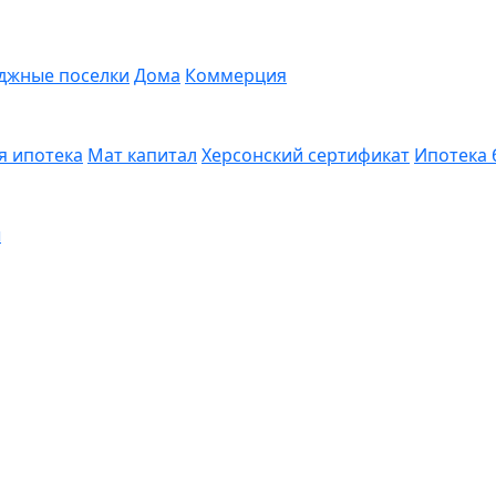
джные поселки
Дома
Коммерция
я ипотека
Мат капитал
Херсонский сертификат
Ипотека 
ы