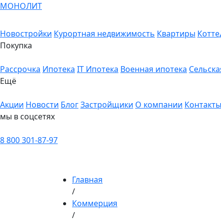
МОНОЛИТ
Новостройки
Курортная недвижимость
Квартиры
Котте
Покупка
Рассрочка
Ипотека
IT Ипотека
Военная ипотека
Сельска
Ещё
Акции
Новости
Блог
Застройщики
О компании
Контакт
мы в соцсетях
8 800 301-87-97
Главная
/
Коммерция
/