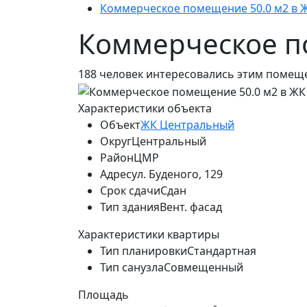
Коммерческое помещение 50.0 м2 в 
Коммерческое по
188
человек интересовались этим помеще
Характеристики объекта
Объект
ЖК Центральный
Округ
Центральный
Район
ЦМР
Адрес
ул. Буденого, 129
Срок сдачи
Сдан
Тип здания
Вент. фасад
Характеристики квартиры
Тип планировки
Стандартная
Тип санузла
Совмещенный
Площадь