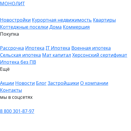
МОНОЛИТ
Новостройки
Курортная недвижимость
Квартиры
Коттеджные поселки
Дома
Коммерция
Покупка
Рассрочка
Ипотека
IT Ипотека
Военная ипотека
Сельская ипотека
Мат капитал
Херсонский сертификат
Ипотека без ПВ
Ещё
Акции
Новости
Блог
Застройщики
О компании
Контакты
мы в соцсетях
8 800 301-87-97