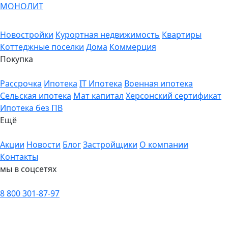
МОНОЛИТ
Новостройки
Курортная недвижимость
Квартиры
Коттеджные поселки
Дома
Коммерция
Покупка
Рассрочка
Ипотека
IT Ипотека
Военная ипотека
Сельская ипотека
Мат капитал
Херсонский сертификат
Ипотека без ПВ
Ещё
Акции
Новости
Блог
Застройщики
О компании
Контакты
мы в соцсетях
8 800 301-87-97