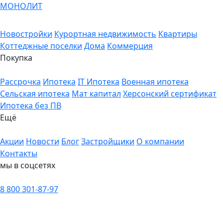
МОНОЛИТ
Новостройки
Курортная недвижимость
Квартиры
Коттеджные поселки
Дома
Коммерция
Покупка
Рассрочка
Ипотека
IT Ипотека
Военная ипотека
Сельская ипотека
Мат капитал
Херсонский сертификат
Ипотека без ПВ
Ещё
Акции
Новости
Блог
Застройщики
О компании
Контакты
мы в соцсетях
8 800 301-87-97