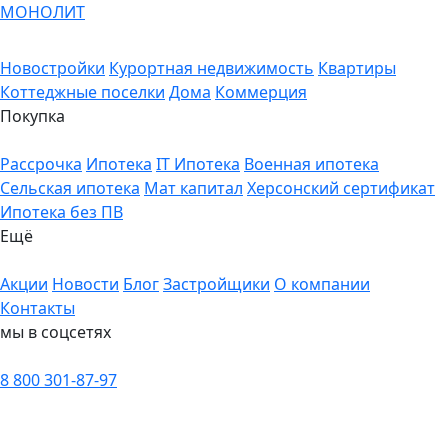
МОНОЛИТ
Новостройки
Курортная недвижимость
Квартиры
Коттеджные поселки
Дома
Коммерция
Покупка
Рассрочка
Ипотека
IT Ипотека
Военная ипотека
Сельская ипотека
Мат капитал
Херсонский сертификат
Ипотека без ПВ
Ещё
Акции
Новости
Блог
Застройщики
О компании
Контакты
мы в соцсетях
8 800 301-87-97