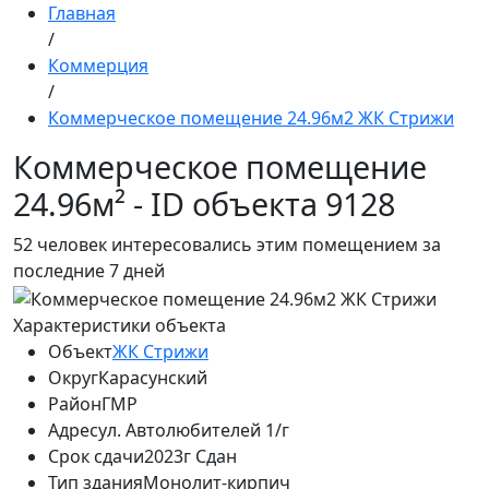
Главная
/
Коммерция
/
Коммерческое помещение 24.96м2 ЖК Стрижи
Коммерческое помещение
24.96м² - ID объекта 9128
52
человек интересовались этим помещением за
последние 7 дней
Характеристики объекта
Объект
ЖК Стрижи
Округ
Карасунский
Район
ГМР
Адрес
ул. Автолюбителей 1/г
Срок сдачи
2023г Сдан
Тип здания
Монолит-кирпич