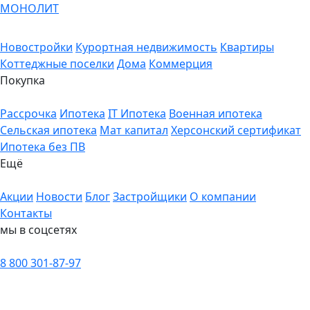
МОНОЛИТ
Новостройки
Курортная недвижимость
Квартиры
Коттеджные поселки
Дома
Коммерция
Покупка
Рассрочка
Ипотека
IT Ипотека
Военная ипотека
Сельская ипотека
Мат капитал
Херсонский сертификат
Ипотека без ПВ
Ещё
Акции
Новости
Блог
Застройщики
О компании
Контакты
мы в соцсетях
8 800 301-87-97