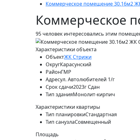
Коммерческое помещение 30.16м2 Ж
Коммерческое по
95
человек интересовались этим помещен
Характеристики объекта
Объект
ЖК Стрижи
Округ
Карасунский
Район
ГМР
Адрес
ул. Автолюбителей 1/г
Срок сдачи
2023г Сдан
Тип здания
Монолит-кирпич
Характеристики квартиры
Тип планировки
Стандартная
Тип санузла
Совмещенный
Площадь