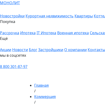
МОНОЛИТ
Новостройки
Курортная недвижимость
Квартиры
Котте
Покупка
Рассрочка
Ипотека
IT Ипотека
Военная ипотека
Сельска
Ещё
Акции
Новости
Блог
Застройщики
О компании
Контакт
мы в соцсетях
8 800 301-87-97
Главная
/
Коммерция
/