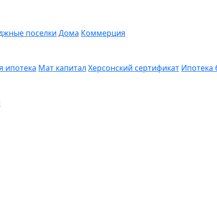
джные поселки
Дома
Коммерция
я ипотека
Мат капитал
Херсонский сертификат
Ипотека 
ы