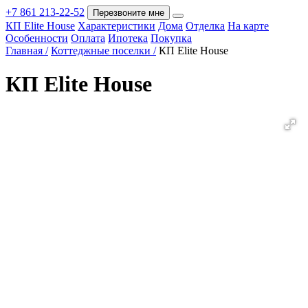
+7 861 213-22-52
Перезвоните мне
КП Elite House
Характеристики
Дома
Отделка
На карте
Покупка
Особенности
Оплата
Ипотека
Покупка
Главная /
Коттеджные поселки /
КП Elite House
КП Elite House