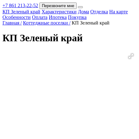
+7 861 213-22-52
Перезвоните мне
КП Зеленый край
Характеристики
Дома
Отделка
На карте
Покупка
Особенности
Оплата
Ипотека
Покупка
Главная /
Коттеджные поселки /
КП Зеленый край
КП Зеленый край