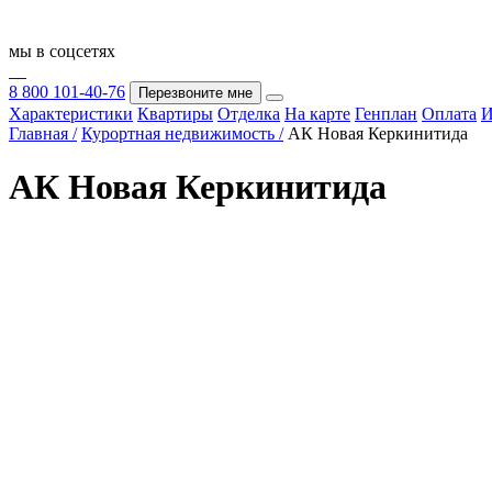
мы в соцсетях
8 800 101-40-76
Перезвоните мне
Характеристики
Квартиры
Отделка
На карте
Генплан
Оплата
И
Главная /
Курортная недвижимость /
АК Новая Керкинитида
АК Новая Керкинитида