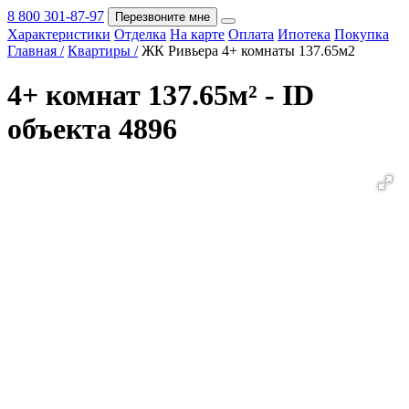
8 800 301-87-97
Перезвоните мне
Характеристики
Отделка
На карте
Оплата
Ипотека
Покупка
Покупка
Главная /
Квартиры /
ЖК Ривьера 4+ комнаты 137.65м2
4+ комнат 137.65м² - ID
объекта 4896