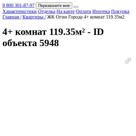
8 800 301-87-97
Перезвоните мне
Характеристики
Отделка
На карте
Оплата
Ипотека
Покупка
Покупка
Главная /
Квартиры /
ЖК Огни Города 4+ комнат 119.35м2
4+ комнат 119.35м² - ID
объекта 5948