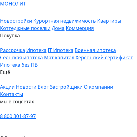
МОНОЛИТ
Новостройки
Курортная недвижимость
Квартиры
Коттеджные поселки
Дома
Коммерция
Покупка
Рассрочка
Ипотека
IT Ипотека
Военная ипотека
Сельская ипотека
Мат капитал
Херсонский сертификат
Ипотека без ПВ
Ещё
Акции
Новости
Блог
Застройщики
О компании
Контакты
мы в соцсетях
8 800 301-87-97