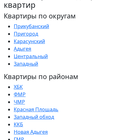
квартир
Квартиры по округам
Прикубанский
Пригород
Карасунский
Адыгея
Центральный
Западный
Квартиры по районам
ХБК
ФМР
ЧМР
Красная Площадь
Западный обход
ККБ
Новая Адыгея
ГМР