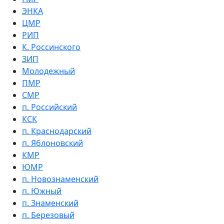
ЭНКА
ЦМР
РИП
К. Россинского
ЗИП
Молодежный
ПМР
СМР
п. Российский
КСК
п. Краснодарский
п. Яблоновский
КМР
ЮМР
п. Новознаменский
п. Южный
п. Знаменский
п. Березовый