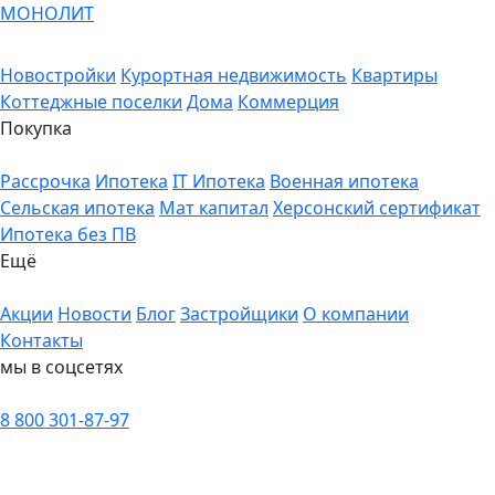
МОНОЛИТ
Новостройки
Курортная недвижимость
Квартиры
Коттеджные поселки
Дома
Коммерция
Покупка
Рассрочка
Ипотека
IT Ипотека
Военная ипотека
Сельская ипотека
Мат капитал
Херсонский сертификат
Ипотека без ПВ
Ещё
Акции
Новости
Блог
Застройщики
О компании
Контакты
мы в соцсетях
8 800 301-87-97