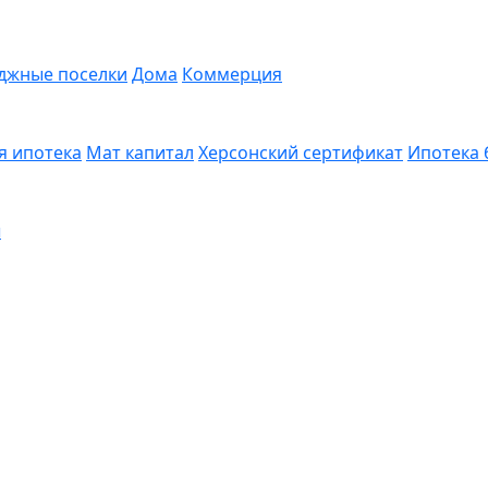
джные поселки
Дома
Коммерция
я ипотека
Мат капитал
Херсонский сертификат
Ипотека 
ы