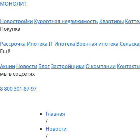
МОНОЛИТ
Новостройки
Курортная недвижимость
Квартиры
Котте
Покупка
Рассрочка
Ипотека
IT Ипотека
Военная ипотека
Сельска
Ещё
Акции
Новости
Блог
Застройщики
О компании
Контакт
мы в соцсетях
8 800 301-87-97
Главная
/
Новости
/