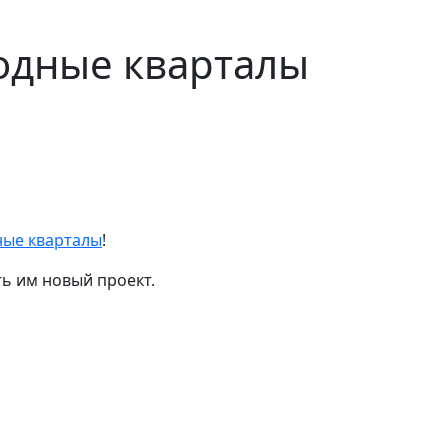
одные кварталы
ые кварталы
!
ь им новый проект.