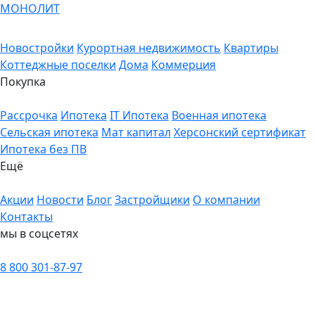
МОНОЛИТ
Новостройки
Курортная недвижимость
Квартиры
Коттеджные поселки
Дома
Коммерция
Покупка
Рассрочка
Ипотека
IT Ипотека
Военная ипотека
Сельская ипотека
Мат капитал
Херсонский сертификат
Ипотека без ПВ
Ещё
Акции
Новости
Блог
Застройщики
О компании
Контакты
мы в соцсетях
8 800 301-87-97