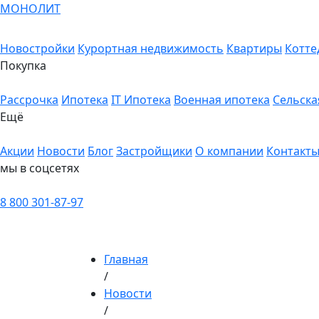
МОНОЛИТ
Новостройки
Курортная недвижимость
Квартиры
Котте
Покупка
Рассрочка
Ипотека
IT Ипотека
Военная ипотека
Сельска
Ещё
Акции
Новости
Блог
Застройщики
О компании
Контакт
мы в соцсетях
8 800 301-87-97
Главная
/
Новости
/