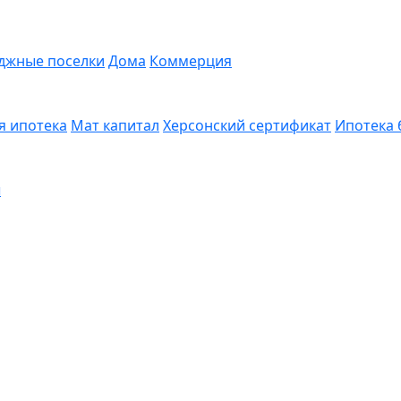
джные поселки
Дома
Коммерция
я ипотека
Мат капитал
Херсонский сертификат
Ипотека 
ы