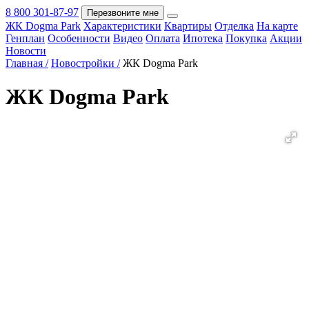
8 800 301-87-97
Перезвоните мне
ЖК Dogma Park
Характеристики
Квартиры
Отделка
На карте
Покупка
Генплан
Особенности
Видео
Оплата
Ипотека
Покупка
Акции
Новости
Главная /
Новостройки /
ЖК Dogma Park
ЖК Dogma Park