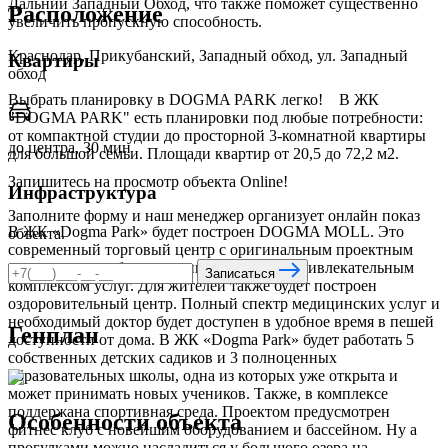
Дальний Западный Обход, что также поможет существенно
Расположение
увеличить пропускную способность.
Краснодар, Прикубанский, Западный обход, ул. Западный
Квартиры
обход
Выбрать планировку в DOGMA PARK легко!⠀ В ЖК
"DOGMA PARK" есть планировки под любые потребности:
от компактной студии до просторной 3-комнатной квартиры
до центра, 30 мин
для большой семьи. Площади квартир от 20,5 до 72,2 м2.
Запишитесь на просмотр объекта Online!
Инфраструктура
Заполните форму и наш менеджер организует онлайн показ
В ЖК «Dogma Park» будет построен DOGMA MOLL. Это
объекта.
современный торговый центр с оригинальным проектным
решением с необычными интерьерами и привлекательным
Записаться
комплексом услуг. Для жителей также будет построен
оздоровительный центр. Полный спектр медицинских услуг и
необходимый доктор будет доступен в удобное время в пешей
Генплан
доступности от дома. В ЖК «Dogma Park» будет работать 5
собственных детских садиков и 3 полноценных
образовательных школы, одна из которых уже открыта и
может принимать новых учеников. Также, в комплексе
поддержана спортивная среда. Проектом предусмотрен
Особенности объекта
фитнес клуб с новейшим оборудованием и бассейном. Ну а
прогулками можно насладиться у большого озера на