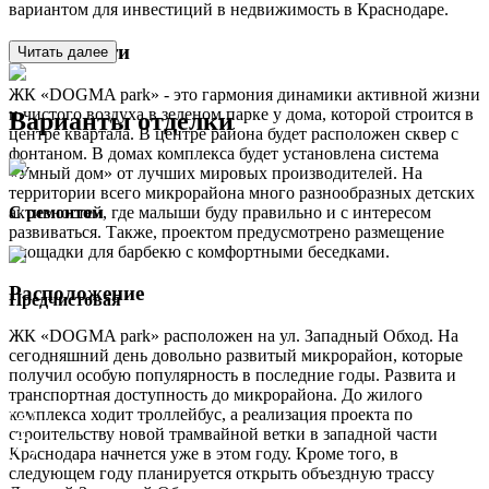
вариантом для инвестиций в недвижимость в Краснодаре.
Особенности
Читать далее
ЖК «DOGMA park» - это гармония динамики активной жизни
и чистого воздуха в зеленом парке у дома, которой строится в
Варианты отделки
центре квартала. В центре района будет расположен сквер с
фонтаном. В домах комплекса будет установлена система
«Умный дом» от лучших мировых производителей. На
территории всего микрорайона много разнообразных детских
активностей, где малыши буду правильно и с интересом
С ремонтом
развиваться. Также, проектом предусмотрено размещение
площадки для барбекю с комфортными беседками.
Расположение
Предчистовая
ЖК «DOGMA park» расположен на ул. Западный Обход. На
сегодняшний день довольно развитый микрорайон, которые
получил особую популярность в последние годы. Развита и
транспортная доступность до микрорайона. До жилого
комплекса ходит троллейбус, а реализация проекта по
строительству новой трамвайной ветки в западной части
Краснодара начнется уже в этом году. Кроме того, в
следующем году планируется открыть объездную трассу