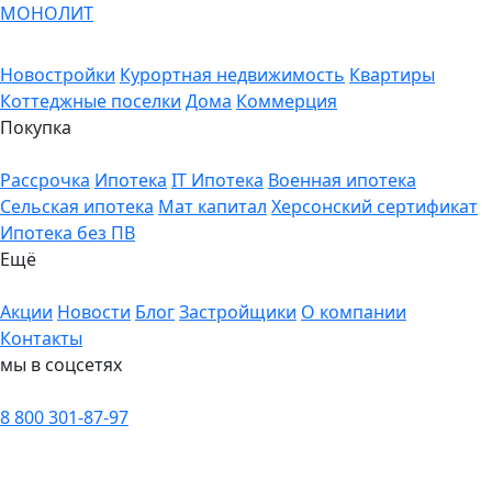
МОНОЛИТ
Новостройки
Курортная недвижимость
Квартиры
Коттеджные поселки
Дома
Коммерция
Покупка
Рассрочка
Ипотека
IT Ипотека
Военная ипотека
Сельская ипотека
Мат капитал
Херсонский сертификат
Ипотека без ПВ
Ещё
Акции
Новости
Блог
Застройщики
О компании
Контакты
мы в соцсетях
8 800 301-87-97