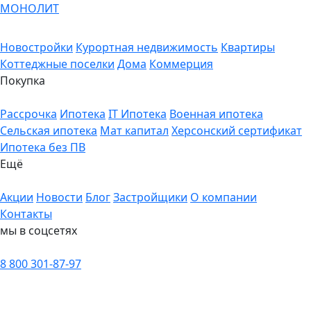
МОНОЛИТ
Новостройки
Курортная недвижимость
Квартиры
Коттеджные поселки
Дома
Коммерция
Покупка
Рассрочка
Ипотека
IT Ипотека
Военная ипотека
Сельская ипотека
Мат капитал
Херсонский сертификат
Ипотека без ПВ
Ещё
Акции
Новости
Блог
Застройщики
О компании
Контакты
мы в соцсетях
8 800 301-87-97