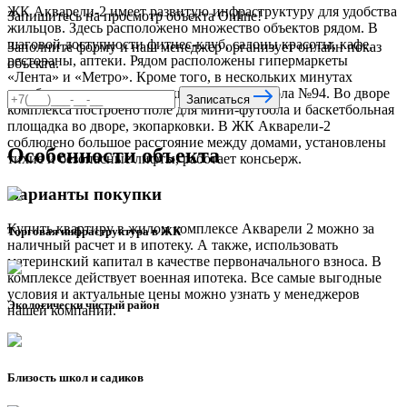
ЖК Акварели-2 имеет развитую инфраструктуру для удобства
Запишитесь на просмотр объекта Online!
жильцов. Здесь расположено множество объектов рядом. В
шаговой доступности фитнес-клуб, салоны красоты, кафе,
Заполните форму и наш менеджер организует онлайн показ
рестораны, аптеки. Рядом расположены гипермаркеты
объекта.
«Лента» и «Метро». Кроме того, в нескольких минутах
ходьбы расположены детский сад №85, школа №94. Во дворе
Записаться
комплекса построено поле для мини-футбола и баскетбольная
площадка во дворе, экопарковки. В ЖК Акварели-2
соблюдено большое расстояние между домами, установлены
Особенности объекта
тихие и безопасные лифты, работает консьерж.
Варианты покупки
Купить квартиру в жилом комплексе Акварели 2 можно за
Торговая инфраструктура в ЖК
наличный расчет и в ипотеку. А также, использовать
материнский капитал в качестве первоначального взноса. В
комплексе действует военная ипотека. Все самые выгодные
условия и актуальные цены можно узнать у менеджеров
Экологически чистый район
нашей компании.
Близость школ и садиков