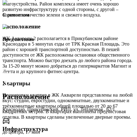
благоустройства. Район комплекса имеет очень хорошо
развитую инфраструктуру с одной стороны, с другой –
большое количество зелени и свежего воздуха.
С ремонтом
Расположение
ЖК Акварели-2 располагается в Прикубанском районе
Предчистовая
Краснодара в 5 минутах езды от ТРК Красная Площадь. Это
район с хорошей транспортной доступностью. В пешей
доступности от ЖК расположены остановки общественного
транспорта. Можно быстро доехать до любого района города.
За 15-20 минут можно добраться до гипермаркетов Магнит и
Лента и до крупного фитнес-центра.
Квартиры
Планировки квартир в ЖК Акварели представлены на любой
Расположение
вкус: студии, евростудии, однокомнатные, двухкомнатные и
трёхкомнатные квартиры общей площадью от 20 до 67
Краснодар, Прикубанский, РИП, ул. Тепличная , 62/1
квадратных метров. В квартирах выполнена предчистовая
отделка. В квартиры сделаны увеличенные дверные проемы.
Инфраструктура
до центра, 17 мин