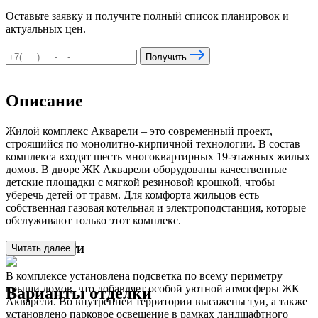
Оставьте заявку и получите полный список планировок и
актуальных цен.
Получить
Описание
Жилой комплекс Акварели – это современный проект,
строящийся по монолитно-кирпичной технологии. В состав
комплекса входят шесть многоквартирных 19-этажных жилых
домов. В дворе ЖК Акварели оборудованы качественные
детские площадки с мягкой резиновой крошкой, чтобы
уберечь детей от травм. Для комфорта жильцов есть
собственная газовая котельная и электроподстанция, которые
обслуживают только этот комплекс.
Особенности
Читать далее
В комплексе установлена подсветка по всему периметру
крыши домов, что добавляет особой уютной атмосферы ЖК
Варианты отделки
Акварели. Во внутренней территории высажены туи, а также
установлено парковое освещение в рамках ландшафтного