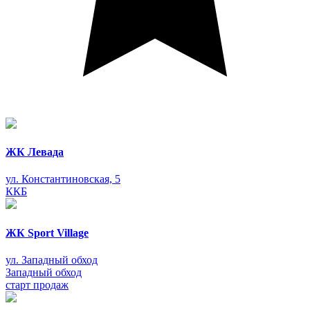
ЖК Левада
ул. Константиновская, 5
ККБ
ЖК Sport Village
ул. Западный обход
Западный обход
старт продаж