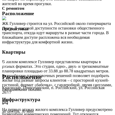
жителей во время прогулки.
С ремонтом
Расположение
ЖК Гулливер строится на ул. Российской около гипермаркета
Лента. В шаговой доступности остановки общественного
Предчистовая
транспорта, откуда идут маршруты в разные части города. В
ближайшем доступе распложена вся необходимая
инфраструктура для комфортной жизни.
Квартиры
В жилом комплексе Гулливер представлены квартиры в
разных форматах. Это студии, одно-, двух- и трехкомнатные
планировки площадью от 33.88 до 88.78 квадратных метров.
Разнообразие планировочных решений позволяет подобрать
Расположение
жилье под разные запросы клиентов – с просторной кухней-
гостиной, формат «бабочка», с гардеробной, двумя санузлами,
Краснодар, Прикубанский, п. Российский, ул. Российская
панорамными окнами.
267/7
Инфраструктура
На первых этажах жилого комплекса Гулливер предусмотрено
до центра, 30 мин
размещение коммерческих помещений. Тут откроются