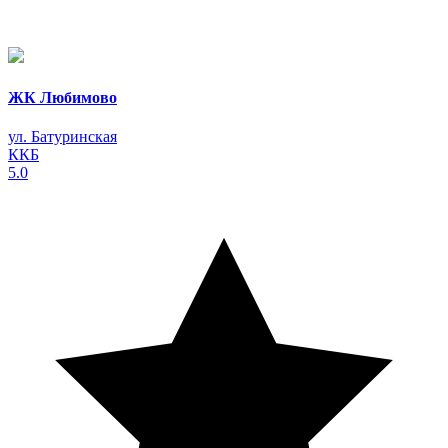
ЖК Любимово
ул. Батуринская
ККБ
5.0