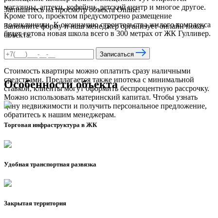
магазины, аптеки, кофейни, детский центр и многое другое.
Запишитесь на просмотр объекта Online!
Кроме того, проектом предусмотрено размещение
поликлиники. К окончанию строительства жилого комплекса
Заполните форму и наш менеджер организует онлайн показ
будет готова новая школа всего в 300 метрах от ЖК Гулливер.
объекта.
Варианты покупки
Записаться
Стоимость квартиры можно оплатить сразу наличными
средствами. Предлагается также ипотека с минимальной
Особенности объекта
ставкой, клиенты могут оформить беспроцентную рассрочку.
Можно использовать материнский капитал. Чтобы узнать
цену недвижимости и получить персональное предложение,
обратитесь к нашим менеджерам.
Торговая инфраструктура в ЖК
Удобная транспортная развязка
Закрытая территория