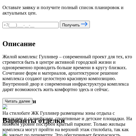
Оставьте заявку и получите полный список планировок и
актуальных цен.
Получить
Описание
Жилой комплекс Гулливер – современный проект для тех, кто
стремится быть в центре активной городской жизни и
одновременно проводить больше времени в кругу близких.
Сочетание форм и материалов, архитектурное решение
комплекса создают целостную красивую композицию.
Внутренний двор и современная инфраструктура комплекса
дарят возможность жить комфортно здесь и сейчас.
Особенности
Читать далее
На стилобате ЖК Гулливер размещены зоны отдыха с
лежаками и скамейками, спортивные и детские площадки. На
Варианты отделки
нижнем уровне построен крытый паркинг. Только жильцы
комплекса могут пройти на верхний этаж стилобата, так как
он закрыт по периметру. Это обеспечивает безопасность