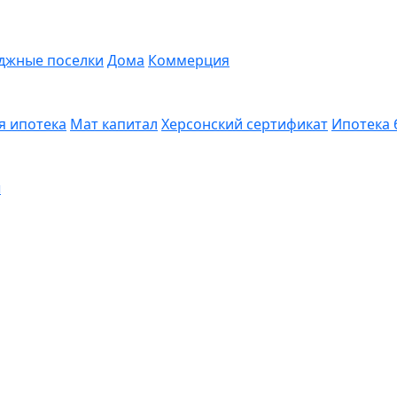
джные поселки
Дома
Коммерция
я ипотека
Мат капитал
Херсонский сертификат
Ипотека 
ы