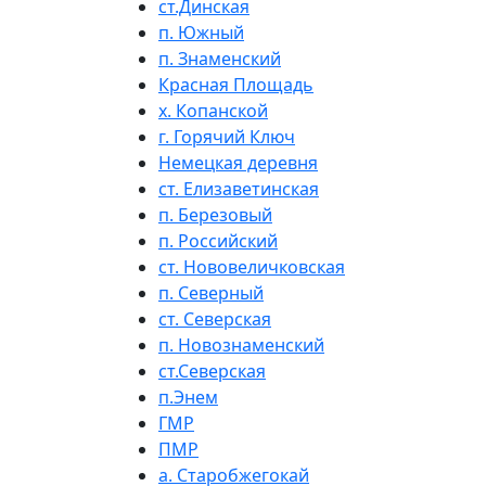
ст.Динская
п. Южный
п. Знаменский
Красная Площадь
х. Копанской
г. Горячий Ключ
Немецкая деревня
ст. Елизаветинская
п. Березовый
п. Российский
ст. Нововеличковская
п. Северный
ст. Северская
п. Новознаменский
ст.Северская
п.Энем
ГМР
ПМР
а. Старобжегокай