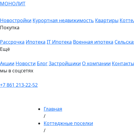
МОНОЛИТ
Новостройки
Курортная недвижимость
Квартиры
Котте
Покупка
Рассрочка
Ипотека
IT Ипотека
Военная ипотека
Сельска
Ещё
Акции
Новости
Блог
Застройщики
О компании
Контакт
мы в соцсетях
+7 861 213-22-52
Главная
/
Коттеджные поселки
/