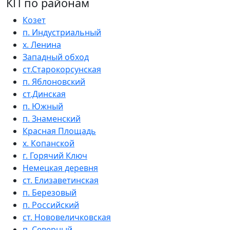
КП по районам
Козет
п. Индустриальный
х. Ленина
Западный обход
ст.Старокорсунская
п. Яблоновский
ст.Динская
п. Южный
п. Знаменский
Красная Площадь
х. Копанской
г. Горячий Ключ
Немецкая деревня
ст. Елизаветинская
п. Березовый
п. Российский
ст. Нововеличковская
п. Северный