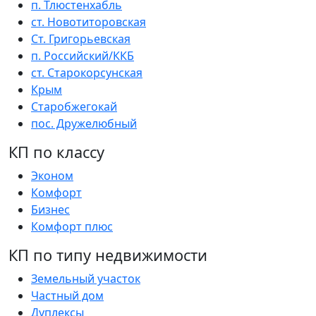
п. Тлюстенхабль
ст. Новотиторовская
Ст. Григорьевская
п. Российский/ККБ
ст. Старокорсунская
Крым
Старобжегокай
пос. Дружелюбный
КП по классу
Эконом
Комфорт
Бизнес
Комфорт плюс
КП по типу недвижимости
Земельный участок
Частный дом
Дуплексы