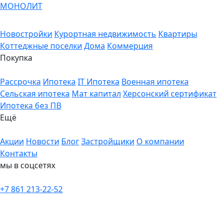
МОНОЛИТ
Новостройки
Курортная недвижимость
Квартиры
Коттеджные поселки
Дома
Коммерция
Покупка
Рассрочка
Ипотека
IT Ипотека
Военная ипотека
Сельская ипотека
Мат капитал
Херсонский сертификат
Ипотека без ПВ
Ещё
Акции
Новости
Блог
Застройщики
О компании
Контакты
мы в соцсетях
+7 861 213-22-52