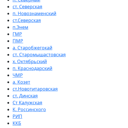
ст. Северская
п. Новознаменский
ст.Северская
п.Энем
ГМР
ПМР
а. Старобжегокай
ст. Старомышастовская
х. Октябрьский
п. Краснодарский
ЧМР
а. Козет
ст.Новотитаровская
ст. Динская
Ст Калужская
К. Россинского
РИП
ККБ