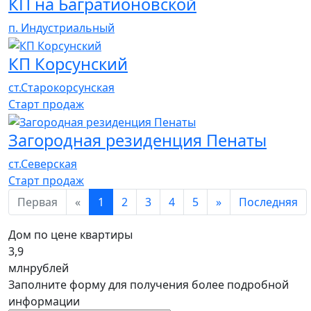
КП на Багратионовской
п. Индустриальный
КП Корсунский
ст.Старокорсунская
Cтарт продаж
Загородная резиденция Пенаты
ст.Северская
Cтарт продаж
Первая
«
1
2
3
4
5
»
Последняя
Дом по цене квартиры
3,9
млн
рублей
Заполните форму для получения более подробной
информации