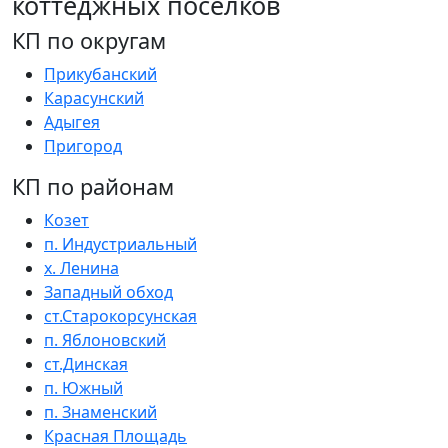
коттеджных поселков
КП по округам
Прикубанский
Карасунский
Адыгея
Пригород
КП по районам
Козет
п. Индустриальный
х. Ленина
Западный обход
ст.Старокорсунская
п. Яблоновский
ст.Динская
п. Южный
п. Знаменский
Красная Площадь