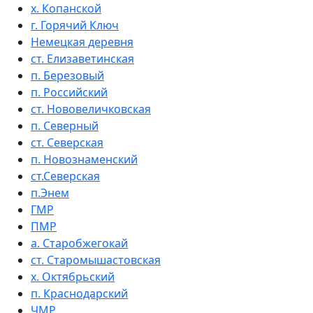
х. Копанской
г. Горячий Ключ
Немецкая деревня
ст. Елизаветинская
п. Березовый
п. Российский
ст. Нововеличковская
п. Северный
ст. Северская
п. Новознаменский
ст.Северская
п.Энем
ГМР
ПМР
а. Старобжегокай
ст. Старомышастовская
х. Октябрьский
п. Краснодарский
ЧМР