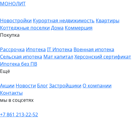
МОНОЛИТ
Новостройки
Курортная недвижимость
Квартиры
Коттеджные поселки
Дома
Коммерция
Покупка
Рассрочка
Ипотека
IT Ипотека
Военная ипотека
Сельская ипотека
Мат капитал
Херсонский сертификат
Ипотека без ПВ
Ещё
Акции
Новости
Блог
Застройщики
О компании
Контакты
мы в соцсетях
+7 861 213-22-52