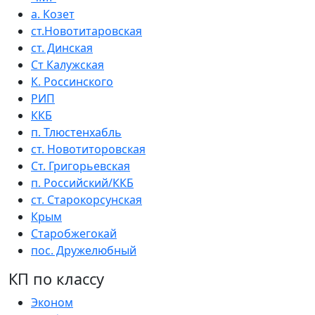
а. Козет
ст.Новотитаровская
ст. Динская
Ст Калужская
К. Россинского
РИП
ККБ
п. Тлюстенхабль
ст. Новотиторовская
Ст. Григорьевская
п. Российский/ККБ
ст. Старокорсунская
Крым
Старобжегокай
пос. Дружелюбный
КП по классу
Эконом