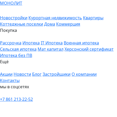
МОНОЛИТ
Новостройки
Курортная недвижимость
Квартиры
Коттеджные поселки
Дома
Коммерция
Покупка
Рассрочка
Ипотека
IT Ипотека
Военная ипотека
Сельская ипотека
Мат капитал
Херсонский сертификат
Ипотека без ПВ
Ещё
Акции
Новости
Блог
Застройщики
О компании
Контакты
мы в соцсетях
+7 861 213-22-52