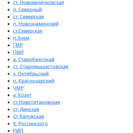
ст. Нововеличковская
п. Северный
ст. Северская
п. Новознаменский
ст.Северская
п.Энем
ГМР
ПМР
а. Старобжегокай
ст. Старомышастовская
х. Октябрьский
п. Краснодарский
ЧМР
а. Козет
ст.Новотитаровская
ст. Динская
Ст Калужская
К. Россинского
РИП